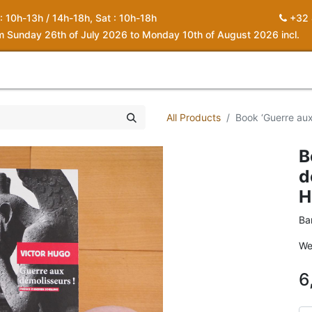
 : 10h-13h / 14h-18h, Sat : 10h-18h
+32 
om Sunday 26th of July 2026 to Monday 10th of August 2026 incl.
0
piration
About us
Contact
My Cart
All Products
Book ‘Guerre aux
B
d
H
Ba
We
6