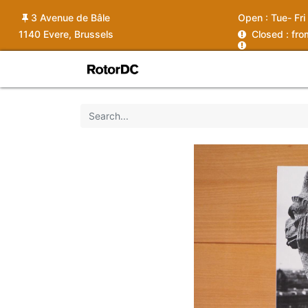
3 Avenue de Bâle
Open :
Tue- Fri
1140 Evere, Brussels
C
losed : fr
Shop
Services
News
Ins