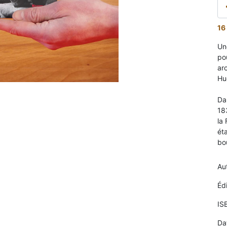
16
Un
po
arc
Hu
Da
18
la 
éta
bo
Au
Éd
IS
Da