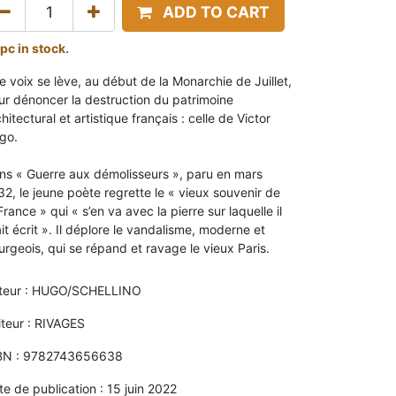
ADD TO CART
 pc in stock.
e voix se lève, au début de la Monarchie de Juillet,
ur dénoncer la destruction du patrimoine
hitectural et artistique français : celle de Victor
go.
ns « Guerre aux démolisseurs », paru en mars
32, le jeune poète regrette le « vieux souvenir de
France » qui « s’en va avec la pierre sur laquelle il
it écrit ». Il déplore le vandalisme, moderne et
urgeois, qui se répand et ravage le vieux Paris.
teur : HUGO/SCHELLINO
iteur : RIVAGES
BN : 9782743656638
te de publication : 15 juin 2022