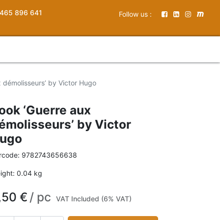
465 896 641
Follow us :
 démolisseurs’ by Victor Hugo
ook ‘Guerre aux
émolisseurs’ by Victor
ugo
rcode:
9782743656638
ight:
0.04
kg
,50
€
/
pc
VAT Included (6% VAT)